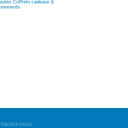
autés Coffrets cadeaux &
onnements
ntactez-nous