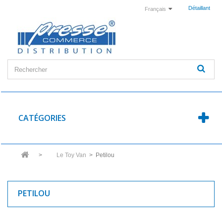
Détaillant
Français
CATÉGORIES
>
Le Toy Van
>
Petilou
PETILOU