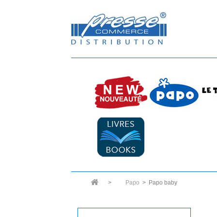
>
Papo
>
Papo baby