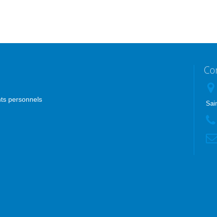
Co
nts personnels
Sai