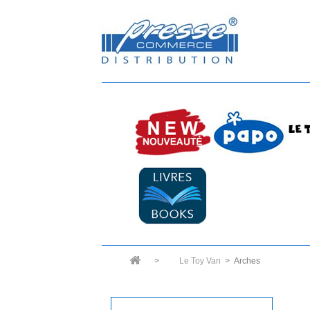
>
Le Toy Van
>
Arches