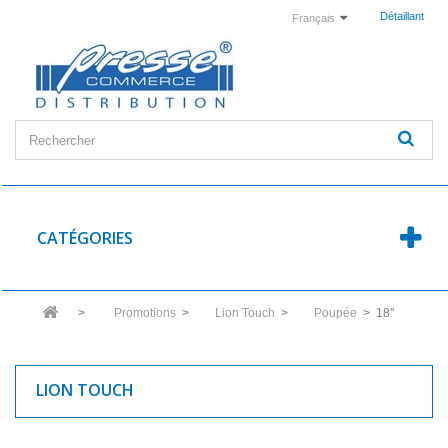
Détaillant
Français
CATÉGORIES
>
Promotions
>
Lion Touch
>
Poupée
>
18''
LION TOUCH