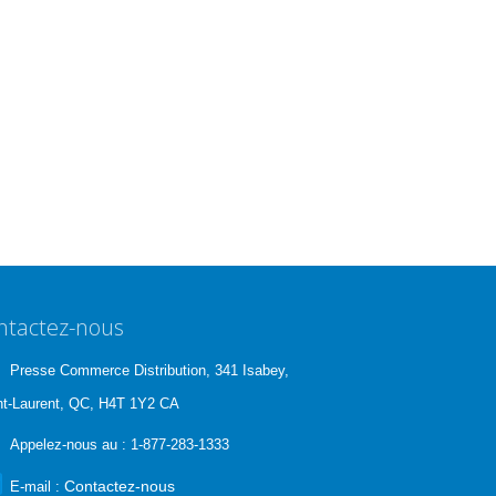
ntactez-nous
Presse Commerce Distribution, 341 Isabey,
nt-Laurent, QC, H4T 1Y2 CA
Appelez-nous au :
1-877-283-1333
Contactez-nous
E-mail :