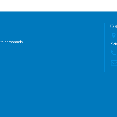
Co
nts personnels
Sai