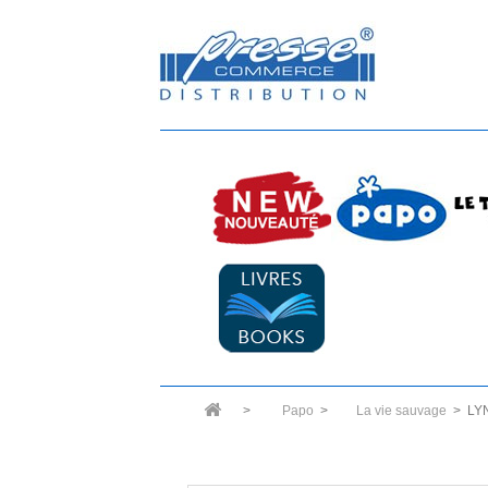
>
Papo
>
La vie sauvage
>
LY