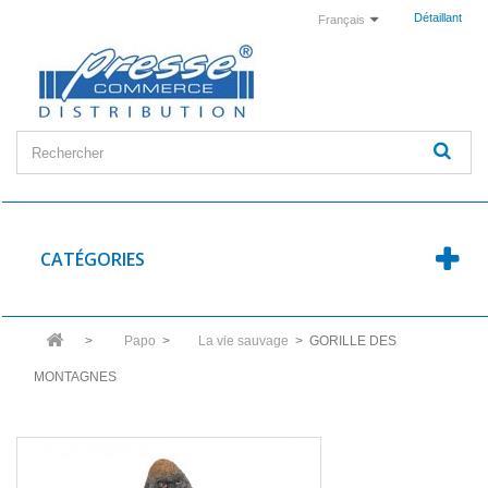
Détaillant
Français
CATÉGORIES
>
Papo
>
La vie sauvage
>
GORILLE DES
MONTAGNES