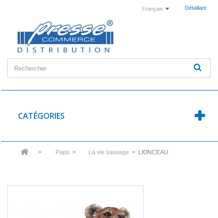
Détaillant
Français
CATÉGORIES
>
Papo
>
La vie sauvage
>
LIONCEAU