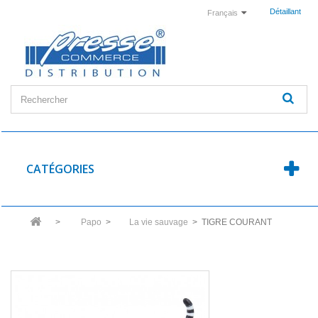
Détaillant
Français
CATÉGORIES
>
Papo
>
La vie sauvage
>
TIGRE COURANT