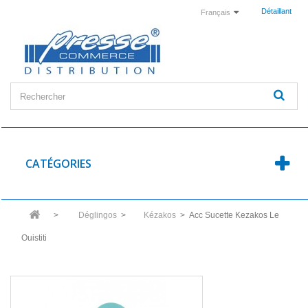
Détaillant
Français
CATÉGORIES
>
Déglingos
>
Kézakos
>
Acc Sucette Kezakos Le
Ouistiti