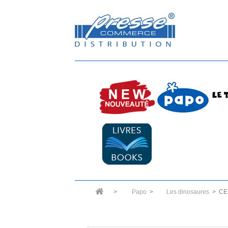
>
Papo
>
Les dinosaures
>
CE