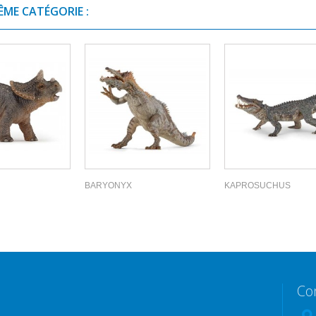
ÊME CATÉGORIE :
BARYONYX
KAPROSUCHUS
Co