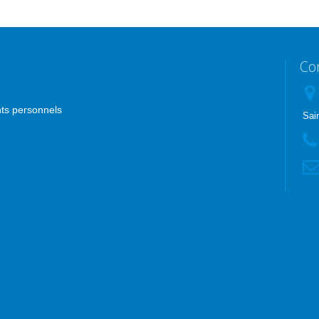
Co
nts personnels
Sai