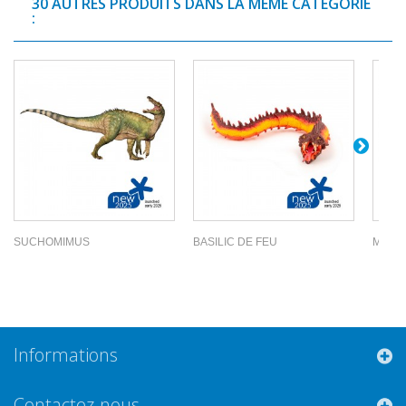
30 AUTRES PRODUITS DANS LA MÊME CATÉGORIE
:
SUCHOMIMUS
BASILIC DE FEU
MUTA
Informations
Contactez-nous