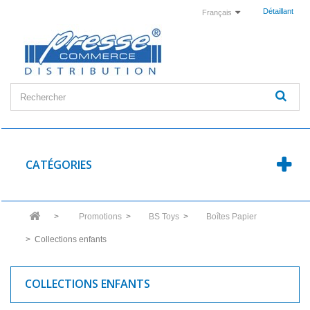
Détaillant
Français
CATÉGORIES
>
Promotions
>
BS Toys
>
Boîtes Papier
>
Collections enfants
COLLECTIONS ENFANTS