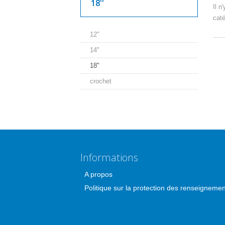
18''
Il n
caté
12"
14"
18''
crochet
Informations
A propos
Politique sur la protection des renseigneme