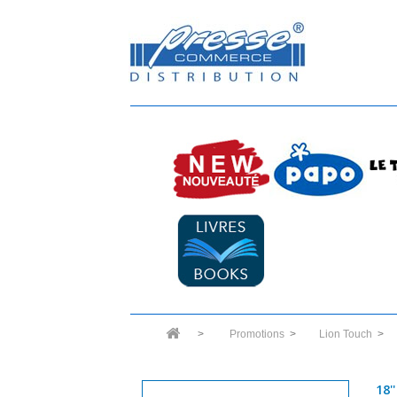
>
Promotions
>
Lion Touch
>
18'