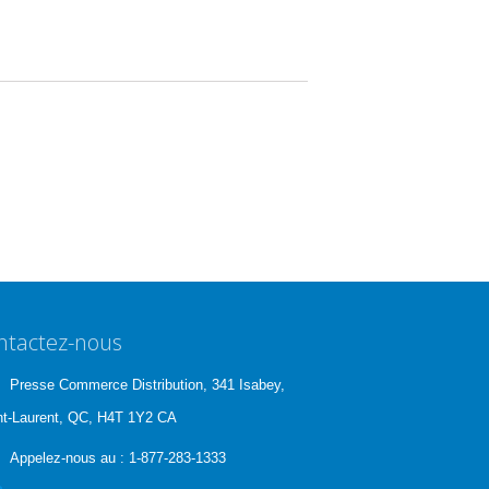
ntactez-nous
Presse Commerce Distribution, 341 Isabey,
nt-Laurent, QC, H4T 1Y2 CA
Appelez-nous au :
1-877-283-1333