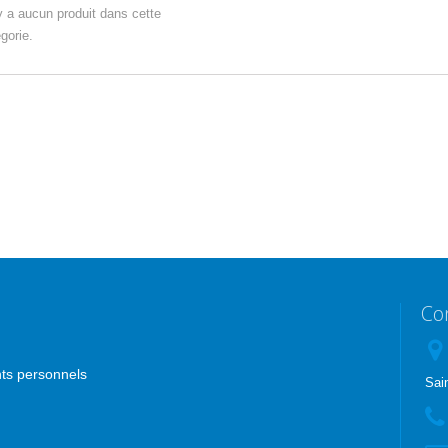
'y a aucun produit dans cette
gorie.
Co
nts personnels
Sai