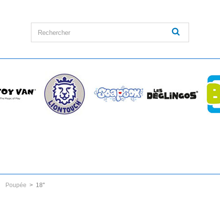
Poupée
>
18''
'