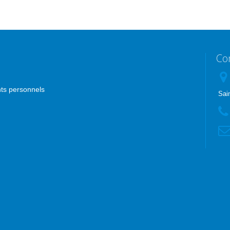
Co
nts personnels
Sai