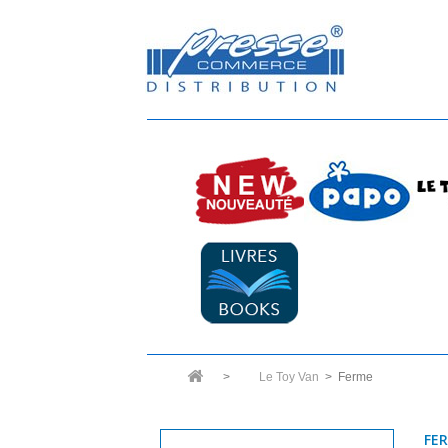
>
Le Toy Van
>
Ferme
FE