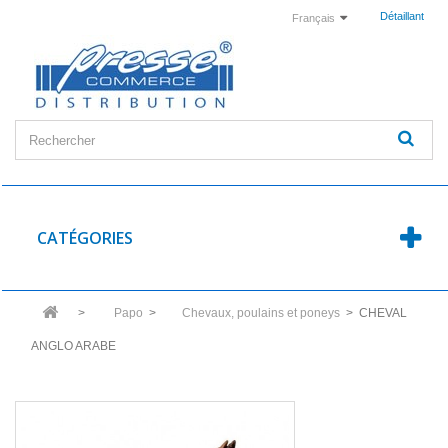
Détaillant
Français
CATÉGORIES
>
Papo
>
Chevaux, poulains et poneys
>
CHEVAL
ANGLO ARABE