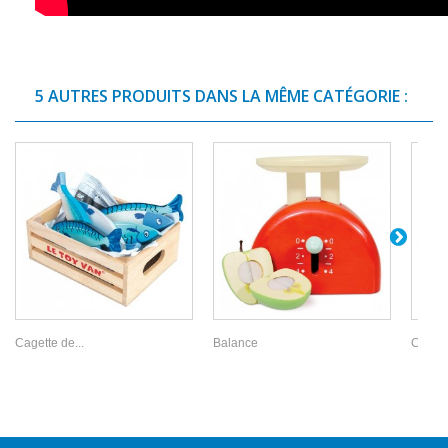
5 AUTRES PRODUITS DANS LA MÊME CATÉGORIE :
Cagette de...
Balance
Coqueti