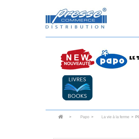
>
Papo
>
La vie à la ferme
>
P