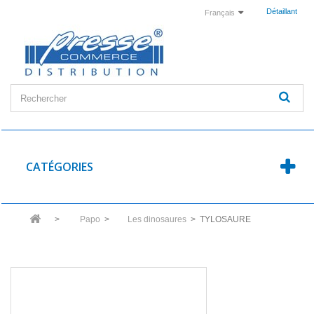
Détaillant
Français
CATÉGORIES
>
Papo
>
Les dinosaures
>
TYLOSAURE