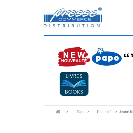
>
Papo
>
Porte-clés
>
Jeune li