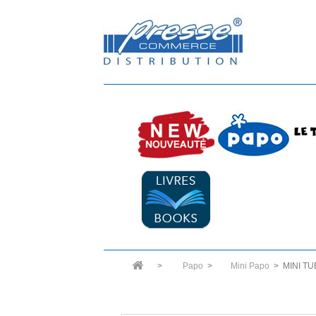
>
Papo
>
Mini Papo
>
MINI TU