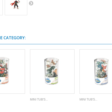
ME CATEGORY:
MINI TUB'S...
MINI TUB'S...