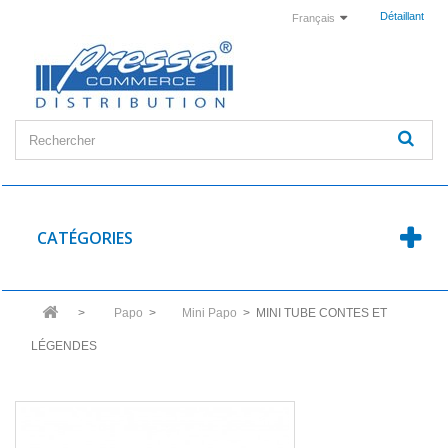
Détaillant
Français
CATÉGORIES
>
Papo
>
Mini Papo
>
MINI TUBE CONTES ET
LÉGENDES