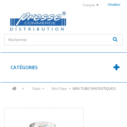
Détaillant
Français
CATÉGORIES
>
Papo
>
Mini Papo
>
MINI TUBE FANTASTIQUES