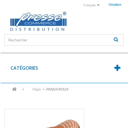
Détaillant
Français
CATÉGORIES
>
Papo
>
PANDA ROUX