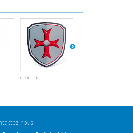
BOUCLIER...
ÉPÉE...
ntactez-nous