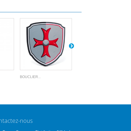
BOUCLIER...
ÉPÉE...
ntactez-nous