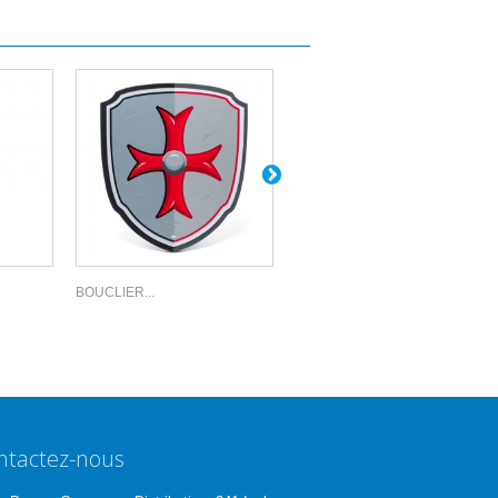
BOUCLIER...
ÉPÉE...
ntactez-nous