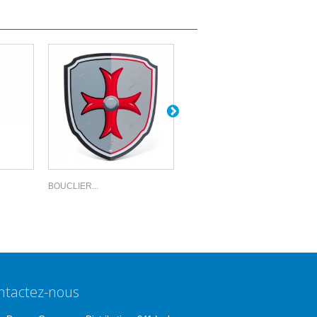
BOUCLIER...
ÉPÉE...
ntactez-nous