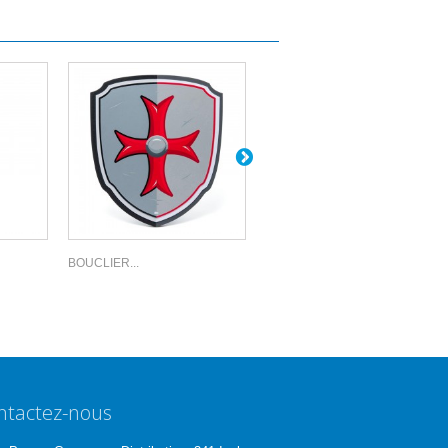
BOUCLIER...
ÉPÉE...
ntactez-nous