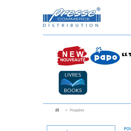
>
Poupées
PO