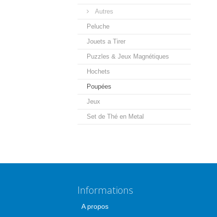
Autres
Peluche
Jouets a Tirer
Puzzles & Jeux Magnétiques
Hochets
Poupées
Jeux
Set de Thé en Metal
Informations
A propos