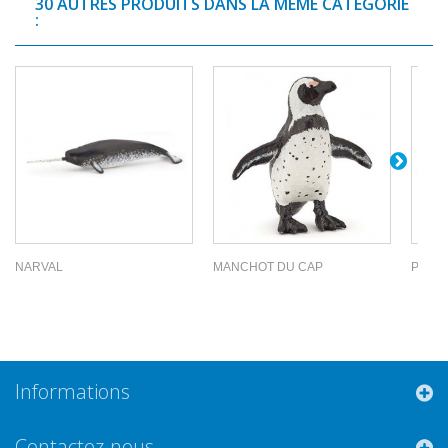
30 AUTRES PRODUITS DANS LA MÊME CATÉGORIE
:
NARVAL
MANCHOT DU CAP
POISS
Informations
Contactez-nous