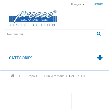
Détaillant
Français
CATÉGORIES
>
Papo
>
L'univers marin
>
CACHALOT