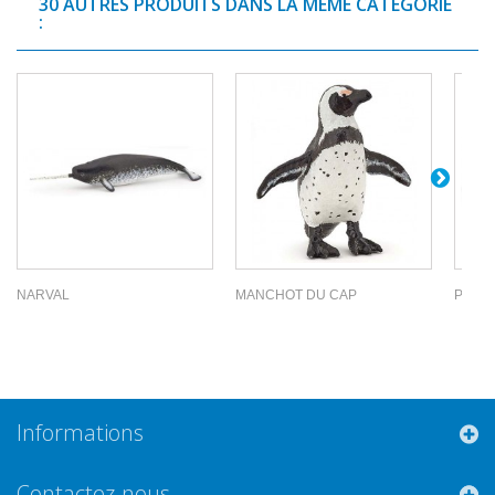
30 AUTRES PRODUITS DANS LA MÊME CATÉGORIE
:
NARVAL
MANCHOT DU CAP
POISS
Informations
Contactez-nous