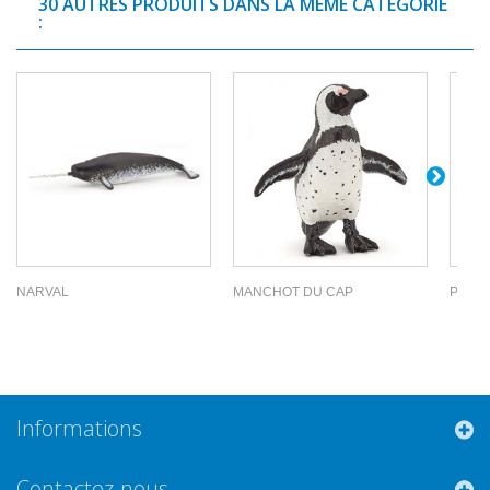
30 AUTRES PRODUITS DANS LA MÊME CATÉGORIE
:
NARVAL
MANCHOT DU CAP
POISS
Informations
Contactez-nous