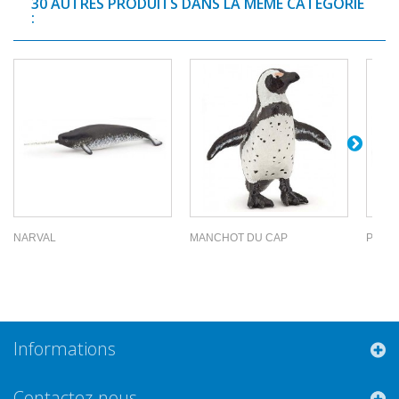
30 AUTRES PRODUITS DANS LA MÊME CATÉGORIE
:
NARVAL
MANCHOT DU CAP
POISS
Informations
Contactez-nous