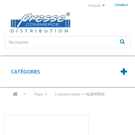
Détaillant
Français
CATÉGORIES
>
Papo
>
L'univers marin
>
ALBATROS