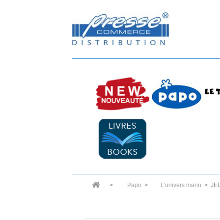
>
Papo
>
L'univers marin
>
JE