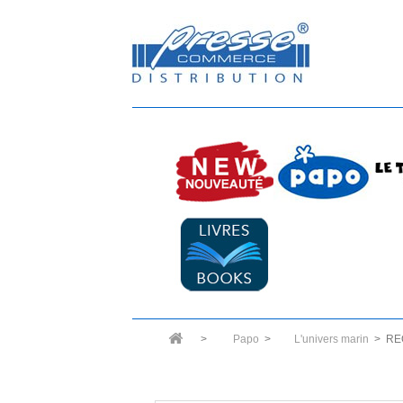
>
Papo
>
L'univers marin
>
RE